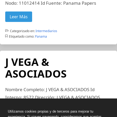
Nodo: 11012414 Id Fuente: Panama Papers
Leer Más
Categorizado en:
Intermediarios
Etiquetado como:
Panama
J VEGA &
ASOCIADOS
Nombre Completo: J VEGA & ASOCIADOS Id
Interno: 8572 Dirección: J VEGA & ASOCIADOS
EDIFICIO OMEGA 5TO PISO OFICINA 5 A CALLE S.
Utilizamos cookies propias y de terceros para mejorar tu
LEWIS Y CALLE 53 OBARRIO; PANAMA PANAMA;
experiencia. Si sigues navegando, consideramos que aceptas