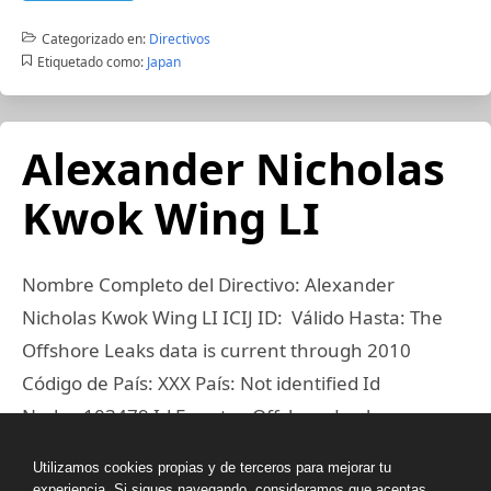
Categorizado en:
Directivos
Etiquetado como:
Japan
Alexander Nicholas
Kwok Wing LI
Nombre Completo del Directivo: Alexander
Nicholas Kwok Wing LI ICIJ ID: Válido Hasta: The
Offshore Leaks data is current through 2010
Código de País: XXX País: Not identified Id
Nodo: 103479 Id Fuente: Offshore Leaks
Utilizamos cookies propias y de terceros para mejorar tu
Leer Más
experiencia. Si sigues navegando, consideramos que aceptas