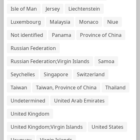
Isle of Man
Jersey
Liechtenstein
Luxembourg
Malaysia
Monaco
Niue
Not identified
Panama
Province of China
Russian Federation
Russian Federation;Virgin Islands
Samoa
Seychelles
Singapore
Switzerland
Taiwan
Taiwan, Province of China
Thailand
Undetermined
United Arab Emirates
United Kingdom
United Kingdom;Virgin Islands
United States
Uruguay
Virgin Islands