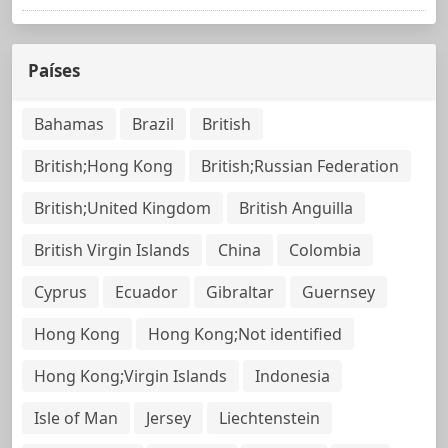
Países
Bahamas
Brazil
British
British;Hong Kong
British;Russian Federation
British;United Kingdom
British Anguilla
British Virgin Islands
China
Colombia
Cyprus
Ecuador
Gibraltar
Guernsey
Hong Kong
Hong Kong;Not identified
Hong Kong;Virgin Islands
Indonesia
Isle of Man
Jersey
Liechtenstein