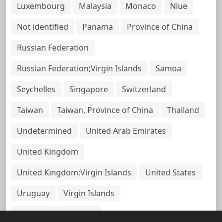
Luxembourg
Malaysia
Monaco
Niue
Not identified
Panama
Province of China
Russian Federation
Russian Federation;Virgin Islands
Samoa
Seychelles
Singapore
Switzerland
Taiwan
Taiwan, Province of China
Thailand
Undetermined
United Arab Emirates
United Kingdom
United Kingdom;Virgin Islands
United States
Uruguay
Virgin Islands
Virgin Islands, British