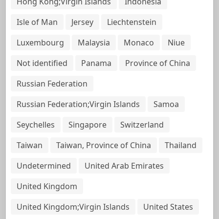
Hong Kong;Virgin Islands
Indonesia
Isle of Man
Jersey
Liechtenstein
Luxembourg
Malaysia
Monaco
Niue
Not identified
Panama
Province of China
Russian Federation
Russian Federation;Virgin Islands
Samoa
Seychelles
Singapore
Switzerland
Taiwan
Taiwan, Province of China
Thailand
Undetermined
United Arab Emirates
United Kingdom
United Kingdom;Virgin Islands
United States