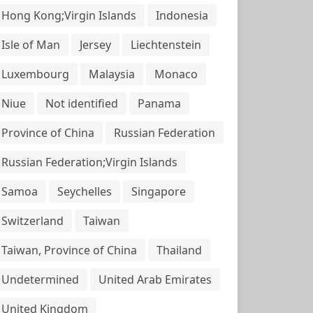
Hong Kong;Virgin Islands
Indonesia
Isle of Man
Jersey
Liechtenstein
Luxembourg
Malaysia
Monaco
Niue
Not identified
Panama
Province of China
Russian Federation
Russian Federation;Virgin Islands
Samoa
Seychelles
Singapore
Switzerland
Taiwan
Taiwan, Province of China
Thailand
Undetermined
United Arab Emirates
United Kingdom