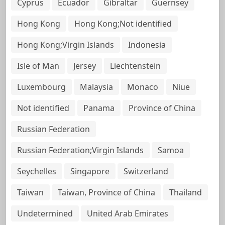
Cyprus
Ecuador
Gibraltar
Guernsey
Hong Kong
Hong Kong;Not identified
Hong Kong;Virgin Islands
Indonesia
Isle of Man
Jersey
Liechtenstein
Luxembourg
Malaysia
Monaco
Niue
Not identified
Panama
Province of China
Russian Federation
Russian Federation;Virgin Islands
Samoa
Seychelles
Singapore
Switzerland
Taiwan
Taiwan, Province of China
Thailand
Undetermined
United Arab Emirates