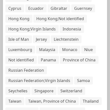
Cyprus
Ecuador
Gibraltar
Guernsey
Hong Kong
Hong Kong;Not identified
Hong Kong;Virgin Islands
Indonesia
Isle of Man
Jersey
Liechtenstein
Luxembourg
Malaysia
Monaco
Niue
Not identified
Panama
Province of China
Russian Federation
Russian Federation;Virgin Islands
Samoa
Seychelles
Singapore
Switzerland
Taiwan
Taiwan, Province of China
Thailand