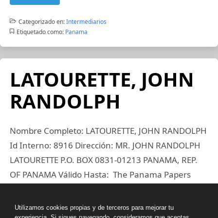
Categorizado en:
Intermediarios
Etiquetado como:
Panama
LATOURETTE, JOHN
RANDOLPH
Nombre Completo: LATOURETTE, JOHN RANDOLPH
Id Interno: 8916 Dirección: MR. JOHN RANDOLPH
LATOURETTE P.O. BOX 0831-01213 PANAMA, REP.
OF PANAMA Válido Hasta: The Panama Papers
data is current through 2015 Código de País: PAN
País: Panama Estado: SUSPENDED Id
Utilizamos cookies propias y de terceros para mejorar tu
experiencia. Si sigues navegando, consideramos que aceptas