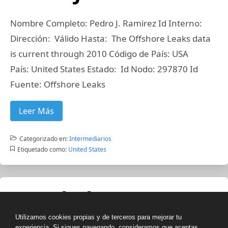
Nombre Completo: Pedro J. Ramirez Id Interno:
Dirección: Válido Hasta: The Offshore Leaks data
is current through 2010 Código de País: USA
País: United States Estado: Id Nodo: 297870 Id
Fuente: Offshore Leaks
Leer Más
Categorizado en:
Intermediarios
Etiquetado como:
United States
Jamal Khan
Utilizamos cookies propias y de terceros para mejorar tu
experiencia. Si sigues navegando, consideramos que aceptas