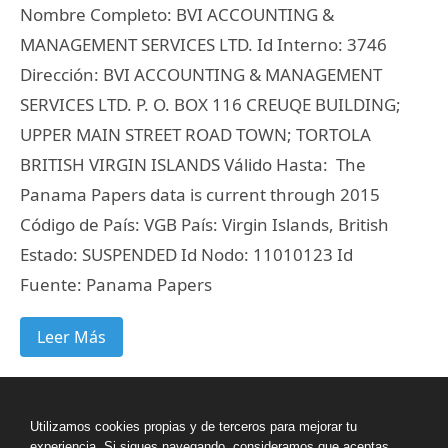
Nombre Completo: BVI ACCOUNTING &
MANAGEMENT SERVICES LTD. Id Interno: 3746
Dirección: BVI ACCOUNTING & MANAGEMENT
SERVICES LTD. P. O. BOX 116 CREUQE BUILDING;
UPPER MAIN STREET ROAD TOWN; TORTOLA
BRITISH VIRGIN ISLANDS Válido Hasta: The
Panama Papers data is current through 2015
Código de País: VGB País: Virgin Islands, British
Estado: SUSPENDED Id Nodo: 11010123 Id
Fuente: Panama Papers
Leer Más
Categorizado en:
Intermediarios
Etiquetado como:
Virgin Islands, British
Utilizamos cookies propias y de terceros para mejorar tu
experiencia. Si sigues navegando, consideramos que aceptas