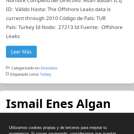
Nombre Completo del Directivo: Altan Baban ICIJ
ID: Válido Hasta: The Offshore Leaks data is
current through 2010 Código de País: TUR
País: Turkey Id Nodo: 27213 Id Fuente: Offshore
Leaks
Leer Más
Categorizado en:
Directivos
Etiquetado como:
Turkey
Ismail Enes Algan
Nombre Completo del Directivo: Ismail Enes Algan
Utilizamos cookies propias y de terceros para mejorar tu
ICIJ ID: Válido Hasta: The Offshore Leaks data is
experiencia. Si sigues navegando, consideramos que aceptas