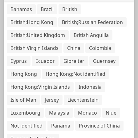
Bahamas
Brazil
British
British;Hong Kong
British;Russian Federation
British;United Kingdom
British Anguilla
British Virgin Islands
China
Colombia
Cyprus
Ecuador
Gibraltar
Guernsey
Hong Kong
Hong Kong;Not identified
Hong Kong;Virgin Islands
Indonesia
Isle of Man
Jersey
Liechtenstein
Luxembourg
Malaysia
Monaco
Niue
Not identified
Panama
Province of China