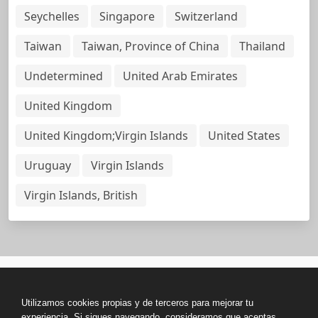
Seychelles
Singapore
Switzerland
Taiwan
Taiwan, Province of China
Thailand
Undetermined
United Arab Emirates
United Kingdom
United Kingdom;Virgin Islands
United States
Uruguay
Virgin Islands
Virgin Islands, British
Copyright © All rights reserved.
Utilizamos cookies propias y de terceros para mejorar tu
Base de Datos de Papeles Del Panamá
experiencia. Si sigues navegando, consideramos que aceptas