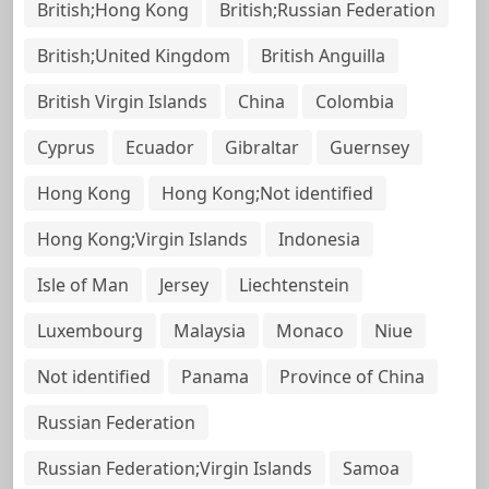
British;Hong Kong
British;Russian Federation
British;United Kingdom
British Anguilla
British Virgin Islands
China
Colombia
Cyprus
Ecuador
Gibraltar
Guernsey
Hong Kong
Hong Kong;Not identified
Hong Kong;Virgin Islands
Indonesia
Isle of Man
Jersey
Liechtenstein
Luxembourg
Malaysia
Monaco
Niue
Not identified
Panama
Province of China
Russian Federation
Russian Federation;Virgin Islands
Samoa