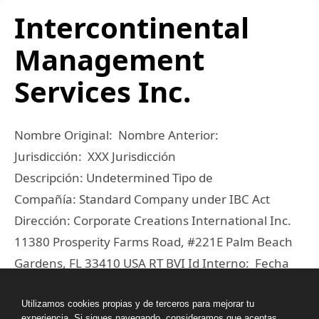
Intercontinental
Management
Services Inc.
Nombre Original: Nombre Anterior:
Jurisdicción: XXX Jurisdicción
Descripción: Undetermined Tipo de
Compañía: Standard Company under IBC Act
Dirección: Corporate Creations International Inc.
11380 Prosperity Farms Road, #221E Palm Beach
Gardens, FL 33410 USA RT BVI Id Interno: Fecha
de Incorporación: 01-DEC-2004 Fecha de
Inactivación: Fecha de Borrado: Fecha Dorm: 01-
Utilizamos cookies propias y de terceros para mejorar tu
experiencia. Si sigues navegando, consideramos que aceptas