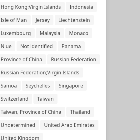
Hong Kong;Virgin Islands
Indonesia
Isle of Man
Jersey
Liechtenstein
Luxembourg
Malaysia
Monaco
Niue
Not identified
Panama
Province of China
Russian Federation
Russian Federation;Virgin Islands
Samoa
Seychelles
Singapore
Switzerland
Taiwan
Taiwan, Province of China
Thailand
Undetermined
United Arab Emirates
United Kingdom