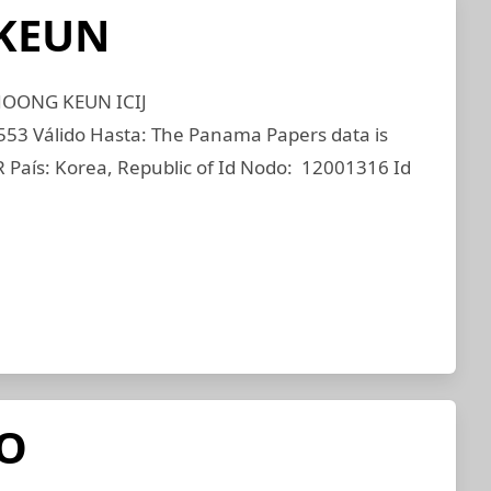
KEUN
 JOONG KEUN ICIJ
 Válido Hasta: The Panama Papers data is
 País: Korea, Republic of Id Nodo: 12001316 Id
O