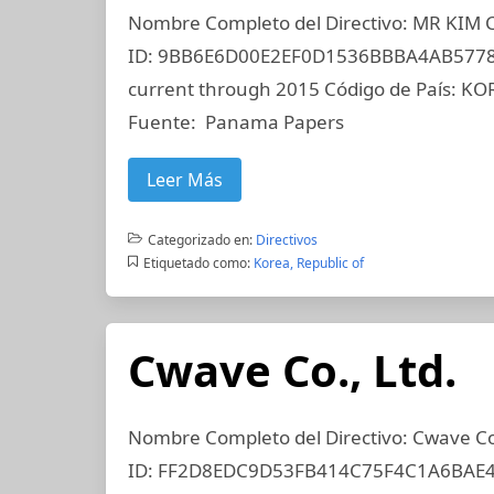
Nombre Completo del Directivo: MR KIM 
ID: 9BB6E6D00E2EF0D1536BBBA4AB5778DB
current through 2015 Código de País: KOR
Fuente: Panama Papers
Leer Más
Categorizado en:
Directivos
Etiquetado como:
Korea, Republic of
Cwave Co., Ltd.
Nombre Completo del Directivo: Cwave Co.,
ID: FF2D8EDC9D53FB414C75F4C1A6BAE489