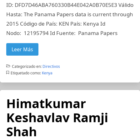
ID: DFD7D46ABA760330B44E042A0B70E5E3 Válido
Hasta: The Panama Papers data is current through
2015 Código de País: KEN País: Kenya Id
Nodo: 12195794 Id Fuente: Panama Papers
Leer Más
Categorizado en:
Directivos
Etiquetado como:
Kenya
Himatkumar
Keshavlav Ramji
Shah