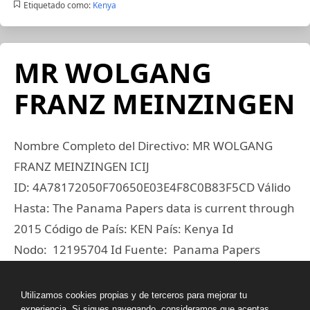
Etiquetado como:
Kenya
MR WOLGANG
FRANZ MEINZINGEN
Nombre Completo del Directivo: MR WOLGANG
FRANZ MEINZINGEN ICIJ
ID: 4A78172050F70650E03E4F8C0B83F5CD Válido
Hasta: The Panama Papers data is current through
2015 Código de País: KEN País: Kenya Id
Nodo: 12195704 Id Fuente: Panama Papers
Leer Más
Utilizamos cookies propias y de terceros para mejorar tu
experiencia. Si sigues navegando, consideramos que aceptas