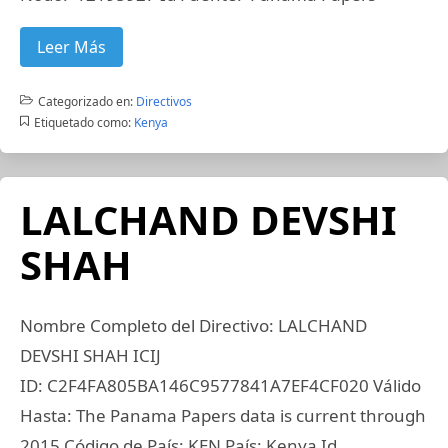
Leer Más
Categorizado en:
Directivos
Etiquetado como:
Kenya
LALCHAND DEVSHI
SHAH
Nombre Completo del Directivo: LALCHAND
DEVSHI SHAH ICIJ
ID: C2F4FA805BA146C9577841A7EF4CF020 Válido
Hasta: The Panama Papers data is current through
2015 Código de País: KEN País: Kenya Id