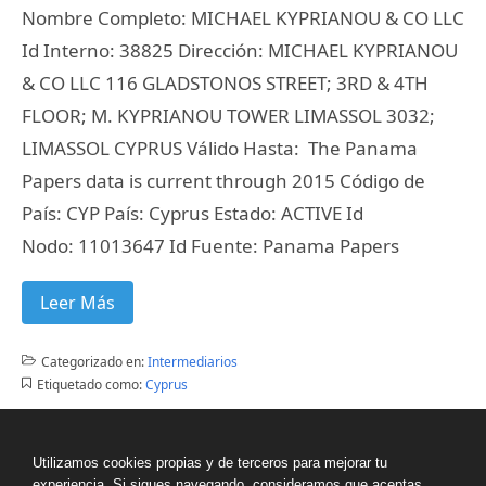
Nombre Completo: MICHAEL KYPRIANOU & CO LLC
Id Interno: 38825 Dirección: MICHAEL KYPRIANOU
& CO LLC 116 GLADSTONOS STREET; 3RD & 4TH
FLOOR; M. KYPRIANOU TOWER LIMASSOL 3032;
LIMASSOL CYPRUS Válido Hasta: The Panama
Papers data is current through 2015 Código de
País: CYP País: Cyprus Estado: ACTIVE Id
Nodo: 11013647 Id Fuente: Panama Papers
Leer Más
Categorizado en:
Intermediarios
Etiquetado como:
Cyprus
Utilizamos cookies propias y de terceros para mejorar tu
experiencia. Si sigues navegando, consideramos que aceptas