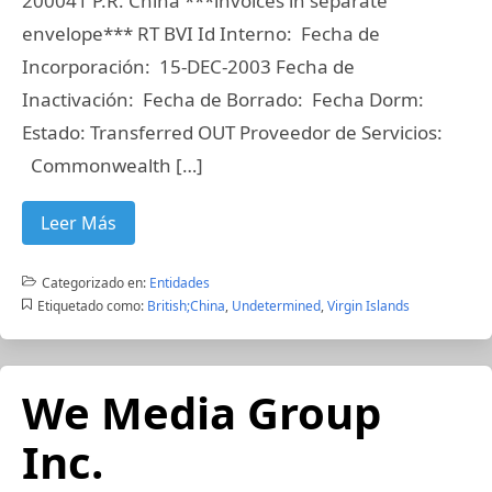
200041 P.R. China ***invoices in separate
envelope*** RT BVI Id Interno: Fecha de
Incorporación: 15-DEC-2003 Fecha de
Inactivación: Fecha de Borrado: Fecha Dorm:
Estado: Transferred OUT Proveedor de Servicios:
Commonwealth […]
Leer Más
Categorizado en:
Entidades
Etiquetado como:
British;China
,
Undetermined
,
Virgin Islands
We Media Group
Inc.