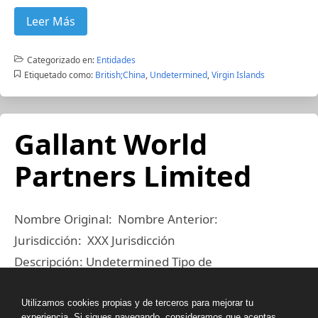
Leer Más
Categorizado en:
Entidades
Etiquetado como:
British;China
,
Undetermined
,
Virgin Islands
Gallant World
Partners Limited
Nombre Original: Nombre Anterior:
Jurisdicción: XXX Jurisdicción
Descripción: Undetermined Tipo de
Compañía: Business Company Limited by Shares
Dirección: TGL Partners Limited 1705A, Silver
Utilizamos cookies propias y de terceros para mejorar tu
experiencia. Si sigues navegando, consideramos que aceptas