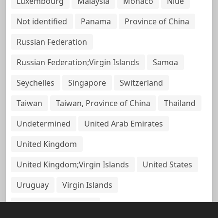
Luxembourg
Malaysia
Monaco
Niue
Not identified
Panama
Province of China
Russian Federation
Russian Federation;Virgin Islands
Samoa
Seychelles
Singapore
Switzerland
Taiwan
Taiwan, Province of China
Thailand
Undetermined
United Arab Emirates
United Kingdom
United Kingdom;Virgin Islands
United States
Uruguay
Virgin Islands
Virgin Islands, British