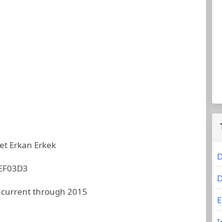
t Erkan Erkek
D
EF03D3
D
 current through 2015
E
I