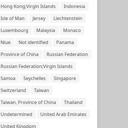
Hong Kong;Virgin Islands
Indonesia
Isle of Man
Jersey
Liechtenstein
Luxembourg
Malaysia
Monaco
Niue
Not identified
Panama
Province of China
Russian Federation
Russian Federation;Virgin Islands
Samoa
Seychelles
Singapore
Switzerland
Taiwan
Taiwan, Province of China
Thailand
Undetermined
United Arab Emirates
United Kingdom