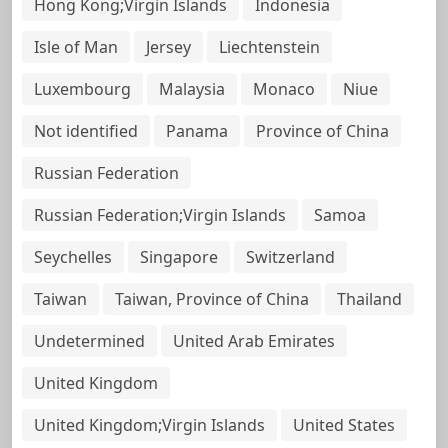
Hong Kong;Virgin Islands
Indonesia
Isle of Man
Jersey
Liechtenstein
Luxembourg
Malaysia
Monaco
Niue
Not identified
Panama
Province of China
Russian Federation
Russian Federation;Virgin Islands
Samoa
Seychelles
Singapore
Switzerland
Taiwan
Taiwan, Province of China
Thailand
Undetermined
United Arab Emirates
United Kingdom
United Kingdom;Virgin Islands
United States