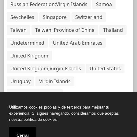
Russian Federation;Virgin Islands
Samoa
Seychelles
Singapore
Switzerland
Taiwan
Taiwan, Province of China
Thailand
Undetermined
United Arab Emirates
United Kingdom
United Kingdom;Virgin Islands
United States
Uruguay
Virgin Islands
Virgin Islands, British
Utilizamos cookies propias y de terceros para mejorar tu
experiencia. Si sigues navegando, consideramos que aceptas
nuestra política de cookies
Copyright © All rights reserved.
Cerrar