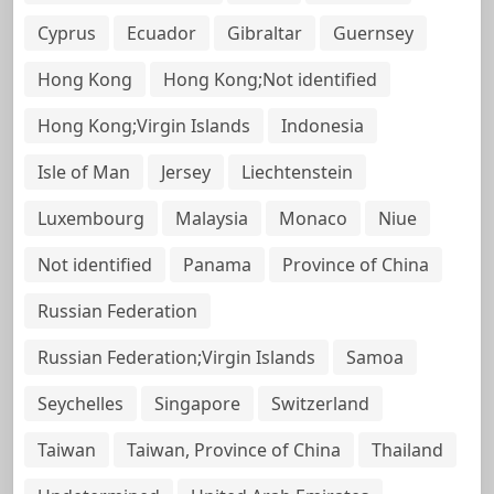
Cyprus
Ecuador
Gibraltar
Guernsey
Hong Kong
Hong Kong;Not identified
Hong Kong;Virgin Islands
Indonesia
Isle of Man
Jersey
Liechtenstein
Luxembourg
Malaysia
Monaco
Niue
Not identified
Panama
Province of China
Russian Federation
Russian Federation;Virgin Islands
Samoa
Seychelles
Singapore
Switzerland
Taiwan
Taiwan, Province of China
Thailand