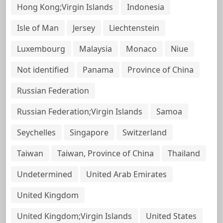
Hong Kong;Virgin Islands
Indonesia
Isle of Man
Jersey
Liechtenstein
Luxembourg
Malaysia
Monaco
Niue
Not identified
Panama
Province of China
Russian Federation
Russian Federation;Virgin Islands
Samoa
Seychelles
Singapore
Switzerland
Taiwan
Taiwan, Province of China
Thailand
Undetermined
United Arab Emirates
United Kingdom
United Kingdom;Virgin Islands
United States