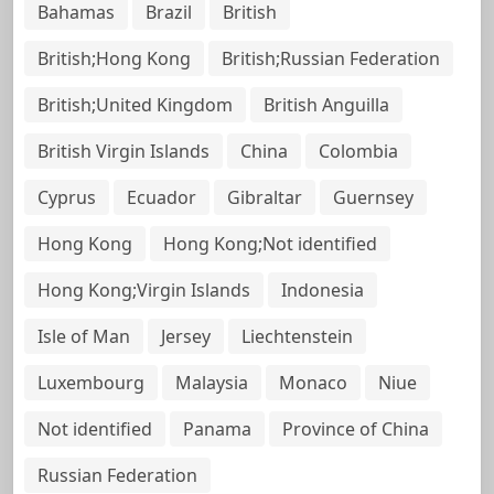
Bahamas
Brazil
British
British;Hong Kong
British;Russian Federation
British;United Kingdom
British Anguilla
British Virgin Islands
China
Colombia
Cyprus
Ecuador
Gibraltar
Guernsey
Hong Kong
Hong Kong;Not identified
Hong Kong;Virgin Islands
Indonesia
Isle of Man
Jersey
Liechtenstein
Luxembourg
Malaysia
Monaco
Niue
Not identified
Panama
Province of China
Russian Federation