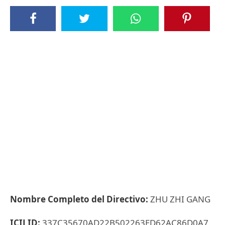
Nombre Completo del Directivo:
ZHU ZHI GANG
ICIJ ID:
337C35670AD22B502263ED62AC86D0A7