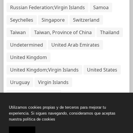
Russian Federation;Virgin Islands
Samoa
Seychelles
Singapore
Switzerland
Taiwan
Taiwan, Province of China
Thailand
Undetermined
United Arab Emirates
United Kingdom
United Kingdom;Virgin Islands
United States
Uruguay
Virgin Islands
Virgin Islands, British
Utilizamos cookies propias y de terceros para mejorar tu
experiencia. Si sigues navegando, consideramos que aceptas
nuestra política de cookies
Copyright © All rights reserved.