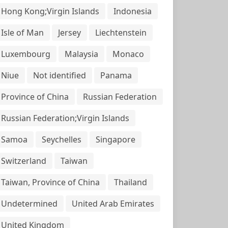
Hong Kong;Virgin Islands
Indonesia
Isle of Man
Jersey
Liechtenstein
Luxembourg
Malaysia
Monaco
Niue
Not identified
Panama
Province of China
Russian Federation
Russian Federation;Virgin Islands
Samoa
Seychelles
Singapore
Switzerland
Taiwan
Taiwan, Province of China
Thailand
Undetermined
United Arab Emirates
United Kingdom