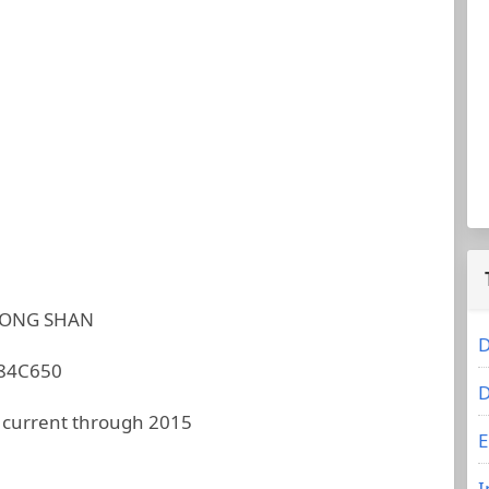
GONG SHAN
D
84C650
D
 current through 2015
E
I