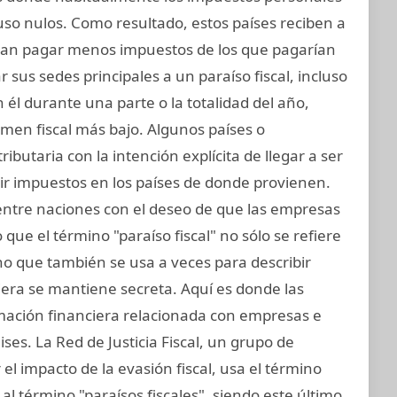
uso nulos. Como resultado, estos países reciben a
an pagar menos impuestos de los que pagarían
sus sedes principales a un paraíso fiscal, incluso
n él durante una parte o la totalidad del año,
men fiscal más bajo. Algunos países o
ributaria con la intención explícita de llegar a ser
ir impuestos en los países de donde provienen.
 entre naciones con el deseo de que las empresas
que el término "paraíso fiscal" no sólo se refiere
sino que también se usa a veces para describir
iera se mantiene secreta. Aquí es donde las
rmación financiera relacionada con empresas e
ses. La Red de Justicia Fiscal, un grupo de
el impacto de la evasión fiscal, usa el término
al término "paraísos fiscales", siendo este último