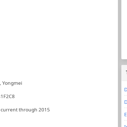
, Yongmei
D
81F2C8
D
 current through 2015
E
I