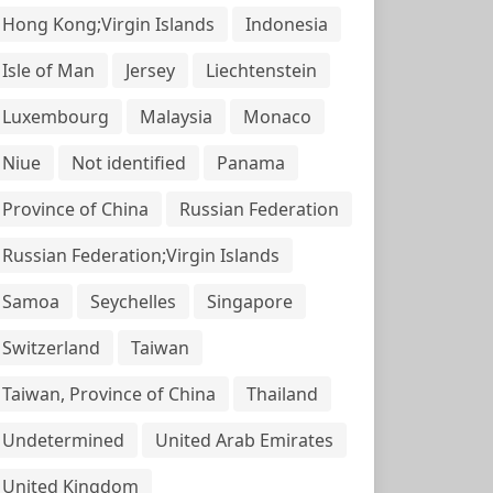
Hong Kong;Virgin Islands
Indonesia
Isle of Man
Jersey
Liechtenstein
Luxembourg
Malaysia
Monaco
Niue
Not identified
Panama
Province of China
Russian Federation
Russian Federation;Virgin Islands
Samoa
Seychelles
Singapore
Switzerland
Taiwan
Taiwan, Province of China
Thailand
Undetermined
United Arab Emirates
United Kingdom