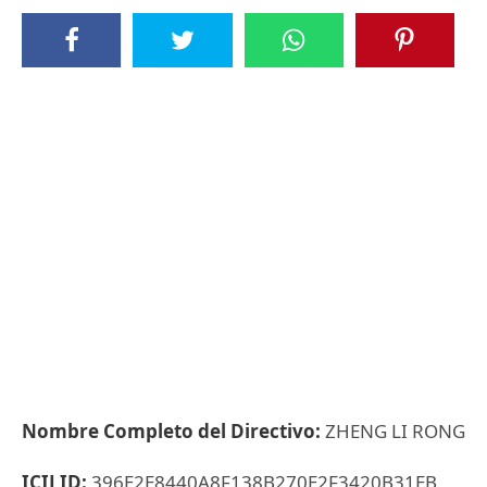
Nombre Completo del Directivo:
ZHENG LI RONG
ICIJ ID:
396E2E8440A8F138B270E2F3420B31EB