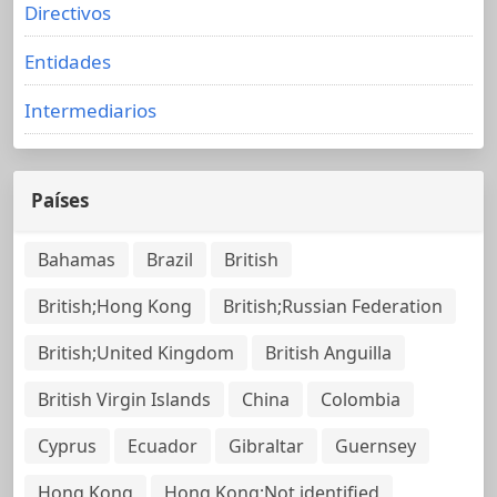
Directivos
Entidades
Intermediarios
Países
Bahamas
Brazil
British
British;Hong Kong
British;Russian Federation
British;United Kingdom
British Anguilla
British Virgin Islands
China
Colombia
Cyprus
Ecuador
Gibraltar
Guernsey
Hong Kong
Hong Kong;Not identified