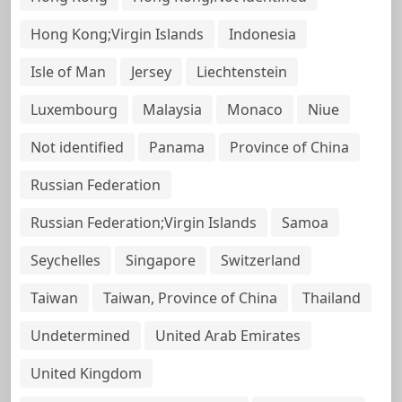
Hong Kong;Virgin Islands
Indonesia
Isle of Man
Jersey
Liechtenstein
Luxembourg
Malaysia
Monaco
Niue
Not identified
Panama
Province of China
Russian Federation
Russian Federation;Virgin Islands
Samoa
Seychelles
Singapore
Switzerland
Taiwan
Taiwan, Province of China
Thailand
Undetermined
United Arab Emirates
United Kingdom