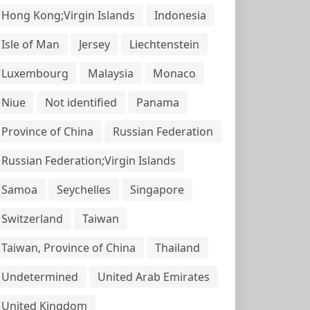
Hong Kong;Virgin Islands
Indonesia
Isle of Man
Jersey
Liechtenstein
Luxembourg
Malaysia
Monaco
Niue
Not identified
Panama
Province of China
Russian Federation
Russian Federation;Virgin Islands
Samoa
Seychelles
Singapore
Switzerland
Taiwan
Taiwan, Province of China
Thailand
Undetermined
United Arab Emirates
United Kingdom