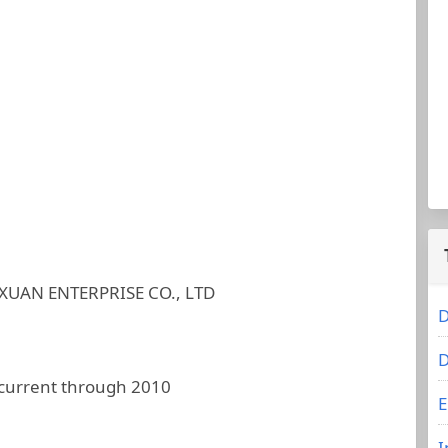
XUAN ENTERPRISE CO., LTD
D
D
 current through 2010
E
I