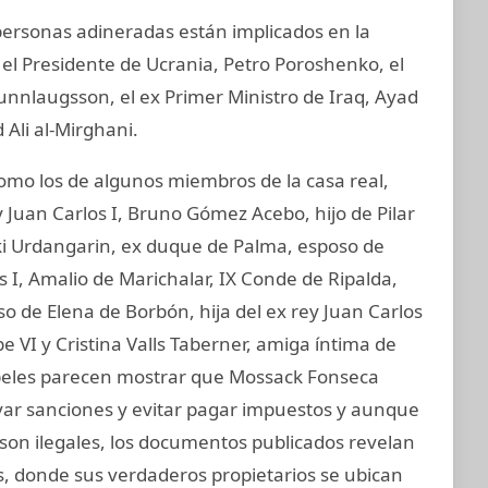
 personas adineradas están implicados en la
 el Presidente de Ucrania, Petro Poroshenko, el
unnlaugsson, el ex Primer Ministro de Iraq, Ayad
 Ali al-Mirghani.
o los de algunos miembros de la casa real,
 Juan Carlos I, Bruno Gómez Acebo, hijo de Pilar
aki Urdangarin, ex duque de Palma, esposo de
os I, Amalio de Marichalar, IX Conde de Ripalda,
 de Elena de Borbón, hija del ex rey Juan Carlos
e VI y Cristina Valls Taberner, amiga íntima de
papeles parecen mostrar que Mossack Fonseca
ivar sanciones y evitar pagar impuestos y aunque
e son ilegales, los documentos publicados revelan
s, donde sus verdaderos propietarios se ubican