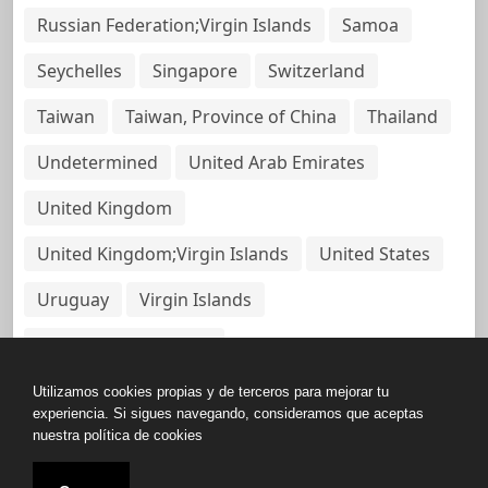
Russian Federation;Virgin Islands
Samoa
Seychelles
Singapore
Switzerland
Taiwan
Taiwan, Province of China
Thailand
Undetermined
United Arab Emirates
United Kingdom
United Kingdom;Virgin Islands
United States
Uruguay
Virgin Islands
Virgin Islands, British
Utilizamos cookies propias y de terceros para mejorar tu
experiencia. Si sigues navegando, consideramos que aceptas
nuestra política de cookies
Copyright © All rights reserved.