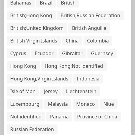
Bahamas
Brazil
British
British;Hong Kong
British;Russian Federation
British;United Kingdom
British Anguilla
British Virgin Islands
China
Colombia
Cyprus
Ecuador
Gibraltar
Guernsey
Hong Kong
Hong Kong;Not identified
Hong Kong;Virgin Islands
Indonesia
Isle of Man
Jersey
Liechtenstein
Luxembourg
Malaysia
Monaco
Niue
Not identified
Panama
Province of China
Russian Federation