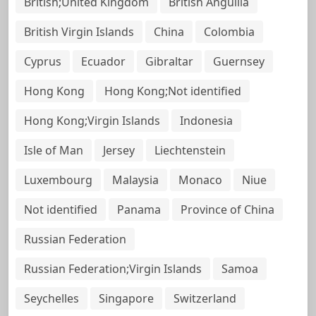
British;United Kingdom
British Anguilla
British Virgin Islands
China
Colombia
Cyprus
Ecuador
Gibraltar
Guernsey
Hong Kong
Hong Kong;Not identified
Hong Kong;Virgin Islands
Indonesia
Isle of Man
Jersey
Liechtenstein
Luxembourg
Malaysia
Monaco
Niue
Not identified
Panama
Province of China
Russian Federation
Russian Federation;Virgin Islands
Samoa
Seychelles
Singapore
Switzerland