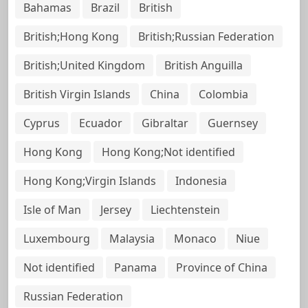
Bahamas
Brazil
British
British;Hong Kong
British;Russian Federation
British;United Kingdom
British Anguilla
British Virgin Islands
China
Colombia
Cyprus
Ecuador
Gibraltar
Guernsey
Hong Kong
Hong Kong;Not identified
Hong Kong;Virgin Islands
Indonesia
Isle of Man
Jersey
Liechtenstein
Luxembourg
Malaysia
Monaco
Niue
Not identified
Panama
Province of China
Russian Federation