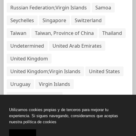
Russian Federation;Virgin Islands
Samoa
Seychelles
Singapore
Switzerland
Taiwan
Taiwan, Province of China
Thailand
Undetermined
United Arab Emirates
United Kingdom
United Kingdom;Virgin Islands
United States
Uruguay
Virgin Islands
Virgin Islands, British
Utilizamos cookies propias y de terceros para mejorar tu
experiencia. Si sigues navegando, consideramos que aceptas
nuestra política de cookies
Copyright © All rights reserved.