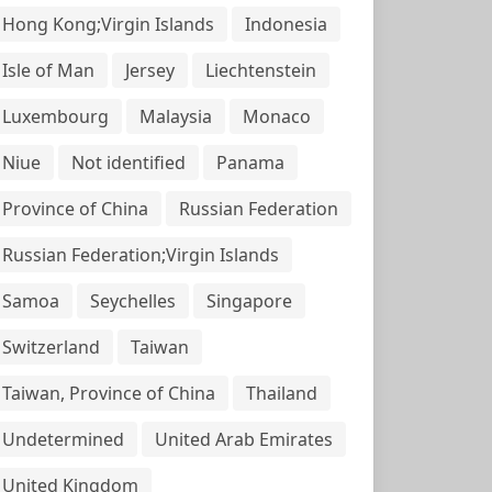
Hong Kong;Virgin Islands
Indonesia
Isle of Man
Jersey
Liechtenstein
Luxembourg
Malaysia
Monaco
Niue
Not identified
Panama
Province of China
Russian Federation
Russian Federation;Virgin Islands
Samoa
Seychelles
Singapore
Switzerland
Taiwan
Taiwan, Province of China
Thailand
Undetermined
United Arab Emirates
United Kingdom