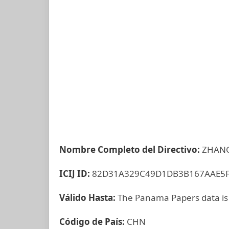
Nombre Completo del Directivo:
ZHANG
ICIJ ID:
82D31A329C49D1DB3B167AAE5
Válido Hasta:
The Panama Papers data is
Código de País:
CHN