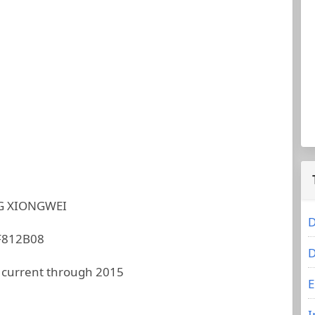
 XIONGWEI
D
F812B08
D
 current through 2015
E
I