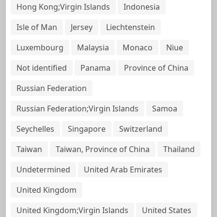
Hong Kong;Virgin Islands
Indonesia
Isle of Man
Jersey
Liechtenstein
Luxembourg
Malaysia
Monaco
Niue
Not identified
Panama
Province of China
Russian Federation
Russian Federation;Virgin Islands
Samoa
Seychelles
Singapore
Switzerland
Taiwan
Taiwan, Province of China
Thailand
Undetermined
United Arab Emirates
United Kingdom
United Kingdom;Virgin Islands
United States