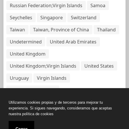
Russian Federation;Virgin Islands
Samoa
Seychelles
Singapore
Switzerland
Taiwan
Taiwan, Province of China
Thailand
Undetermined
United Arab Emirates
United Kingdom
United Kingdom;Virgin Islands
United States
Uruguay
Virgin Islands
Virgin Islands, British
Utilizamos cookies propias y de terceros para mejorar tu
experiencia. Si sigues navegando, consideramos que aceptas
nuestra política de cookies
Copyright © All rights reserved.
Cerrar