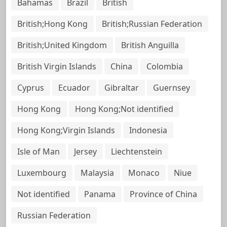
Bahamas
Brazil
British
British;Hong Kong
British;Russian Federation
British;United Kingdom
British Anguilla
British Virgin Islands
China
Colombia
Cyprus
Ecuador
Gibraltar
Guernsey
Hong Kong
Hong Kong;Not identified
Hong Kong;Virgin Islands
Indonesia
Isle of Man
Jersey
Liechtenstein
Luxembourg
Malaysia
Monaco
Niue
Not identified
Panama
Province of China
Russian Federation