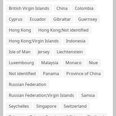
British Virgin Islands
China
Colombia
Cyprus
Ecuador
Gibraltar
Guernsey
Hong Kong
Hong Kong;Not identified
Hong Kong;Virgin Islands
Indonesia
Isle of Man
Jersey
Liechtenstein
Luxembourg
Malaysia
Monaco
Niue
Not identified
Panama
Province of China
Russian Federation
Russian Federation;Virgin Islands
Samoa
Seychelles
Singapore
Switzerland