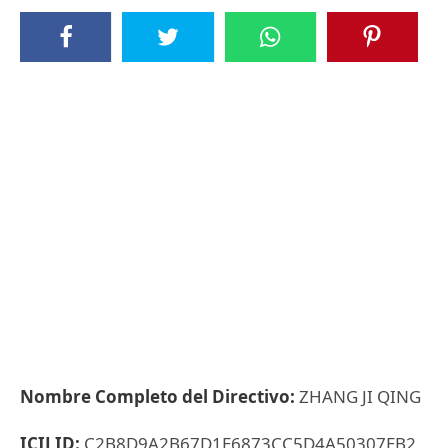
Nombre Completo del Directivo:
ZHANG JI QING
ICIJ ID:
C2B8D9A2B67D1E6873CC5D4A50307EB2