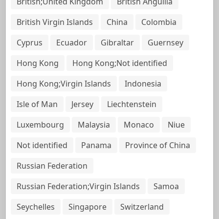
British;United Kingdom
British Anguilla
British Virgin Islands
China
Colombia
Cyprus
Ecuador
Gibraltar
Guernsey
Hong Kong
Hong Kong;Not identified
Hong Kong;Virgin Islands
Indonesia
Isle of Man
Jersey
Liechtenstein
Luxembourg
Malaysia
Monaco
Niue
Not identified
Panama
Province of China
Russian Federation
Russian Federation;Virgin Islands
Samoa
Seychelles
Singapore
Switzerland