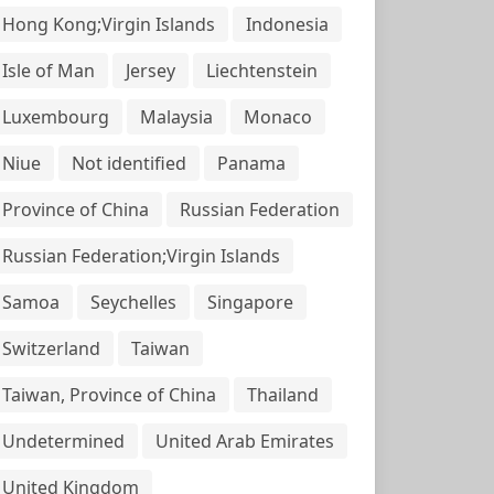
Hong Kong;Virgin Islands
Indonesia
Isle of Man
Jersey
Liechtenstein
Luxembourg
Malaysia
Monaco
Niue
Not identified
Panama
Province of China
Russian Federation
Russian Federation;Virgin Islands
Samoa
Seychelles
Singapore
Switzerland
Taiwan
Taiwan, Province of China
Thailand
Undetermined
United Arab Emirates
United Kingdom