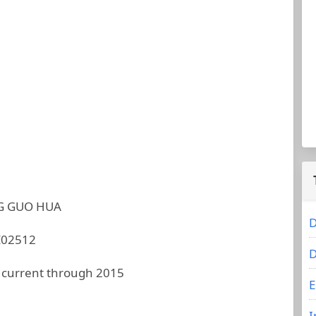
G GUO HUA
D
E02512
D
 current through 2015
E
I