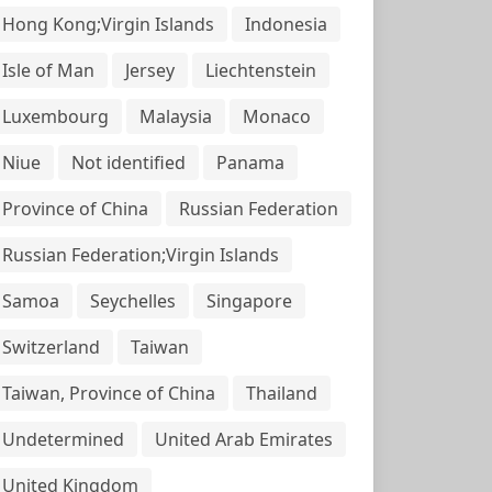
Hong Kong;Virgin Islands
Indonesia
Isle of Man
Jersey
Liechtenstein
Luxembourg
Malaysia
Monaco
Niue
Not identified
Panama
Province of China
Russian Federation
Russian Federation;Virgin Islands
Samoa
Seychelles
Singapore
Switzerland
Taiwan
Taiwan, Province of China
Thailand
Undetermined
United Arab Emirates
United Kingdom