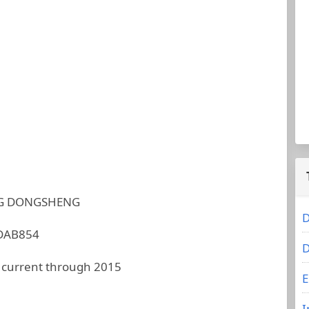
G DONGSHENG
D
DAB854
D
 current through 2015
E
I