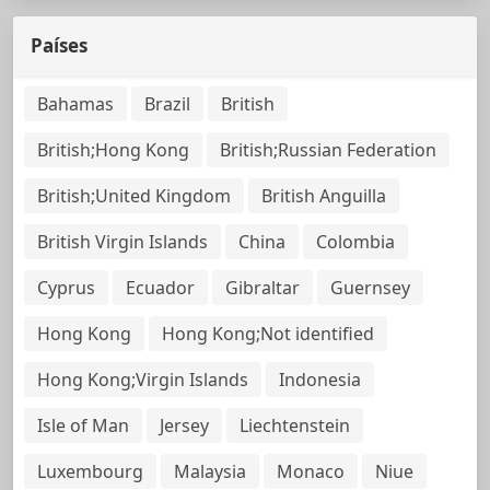
Países
Bahamas
Brazil
British
British;Hong Kong
British;Russian Federation
British;United Kingdom
British Anguilla
British Virgin Islands
China
Colombia
Cyprus
Ecuador
Gibraltar
Guernsey
Hong Kong
Hong Kong;Not identified
Hong Kong;Virgin Islands
Indonesia
Isle of Man
Jersey
Liechtenstein
Luxembourg
Malaysia
Monaco
Niue