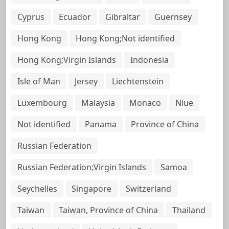
Cyprus
Ecuador
Gibraltar
Guernsey
Hong Kong
Hong Kong;Not identified
Hong Kong;Virgin Islands
Indonesia
Isle of Man
Jersey
Liechtenstein
Luxembourg
Malaysia
Monaco
Niue
Not identified
Panama
Province of China
Russian Federation
Russian Federation;Virgin Islands
Samoa
Seychelles
Singapore
Switzerland
Taiwan
Taiwan, Province of China
Thailand