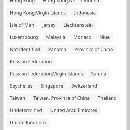
Hong Kong
Hong Kong;Not identified
Hong Kong;Virgin Islands
Indonesia
Isle of Man
Jersey
Liechtenstein
Luxembourg
Malaysia
Monaco
Niue
Not identified
Panama
Province of China
Russian Federation
Russian Federation;Virgin Islands
Samoa
Seychelles
Singapore
Switzerland
Taiwan
Taiwan, Province of China
Thailand
Undetermined
United Arab Emirates
United Kingdom