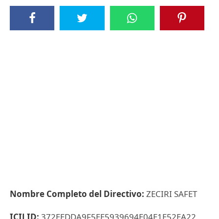
Nombre Completo del Directivo:
ZECIRI SAFET
ICIJ ID:
372EEDDA9F5EE5939694E04E1E52EA22