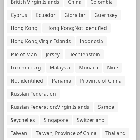
British Virgin Islands
China
Colombia
Cyprus
Ecuador
Gibraltar
Guernsey
Hong Kong
Hong Kong;Not identified
Hong Kong;Virgin Islands
Indonesia
Isle of Man
Jersey
Liechtenstein
Luxembourg
Malaysia
Monaco
Niue
Not identified
Panama
Province of China
Russian Federation
Russian Federation;Virgin Islands
Samoa
Seychelles
Singapore
Switzerland
Taiwan
Taiwan, Province of China
Thailand