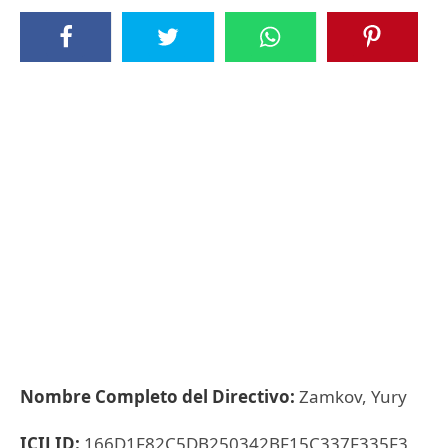
Nombre Completo del Directivo:
Zamkov, Yury
ICIJ ID:
166D1F82C5DB250342BF15C337F335F3