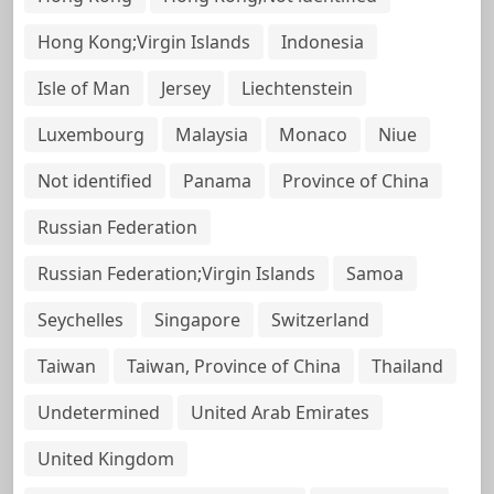
Hong Kong;Virgin Islands
Indonesia
Isle of Man
Jersey
Liechtenstein
Luxembourg
Malaysia
Monaco
Niue
Not identified
Panama
Province of China
Russian Federation
Russian Federation;Virgin Islands
Samoa
Seychelles
Singapore
Switzerland
Taiwan
Taiwan, Province of China
Thailand
Undetermined
United Arab Emirates
United Kingdom