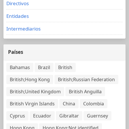
Directivos
Entidades
Intermediarios
Países
Bahamas
Brazil
British
British;Hong Kong
British;Russian Federation
British;United Kingdom
British Anguilla
British Virgin Islands
China
Colombia
Cyprus
Ecuador
Gibraltar
Guernsey
Hong Kong
Hong Kong;Not identified