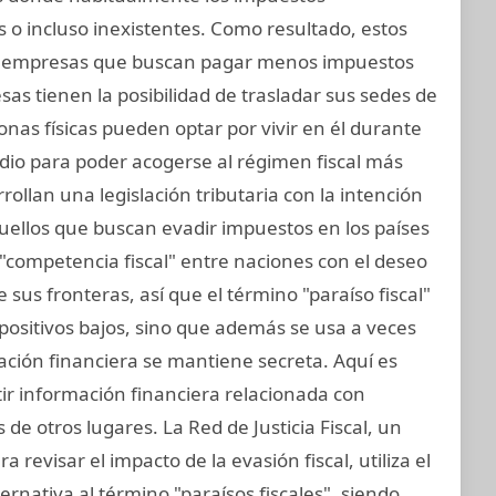
 o incluso inexistentes. Como resultado, estos
y empresas que buscan pagar menos impuestos
as tienen la posibilidad de trasladar sus sedes de
sonas físicas pueden optar por vivir en él durante
dio para poder acogerse al régimen fiscal más
rollan una legislación tributaria con la intención
aquellos que buscan evadir impuestos en los países
"competencia fiscal" entre naciones con el deseo
sus fronteras, así que el término "paraíso fiscal"
impositivos bajos, sino que además se usa a veces
mación financiera se mantiene secreta. Aquí es
tir información financiera relacionada con
de otros lugares. La Red de Justicia Fiscal, un
revisar el impacto de la evasión fiscal, utiliza el
ernativa al término "paraísos fiscales", siendo