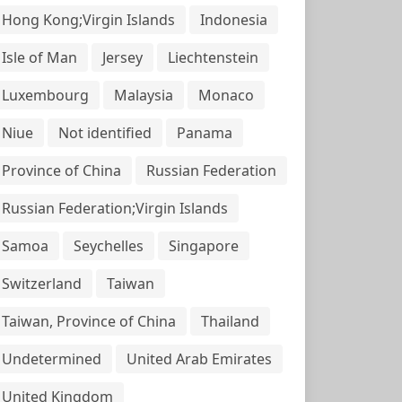
Hong Kong;Virgin Islands
Indonesia
Isle of Man
Jersey
Liechtenstein
Luxembourg
Malaysia
Monaco
Niue
Not identified
Panama
Province of China
Russian Federation
Russian Federation;Virgin Islands
Samoa
Seychelles
Singapore
Switzerland
Taiwan
Taiwan, Province of China
Thailand
Undetermined
United Arab Emirates
United Kingdom