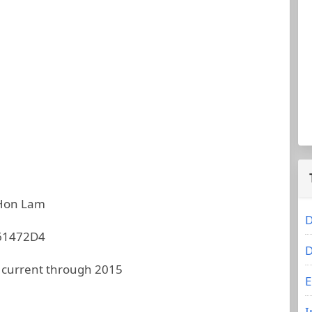
Hon Lam
D
61472D4
D
 current through 2015
E
I