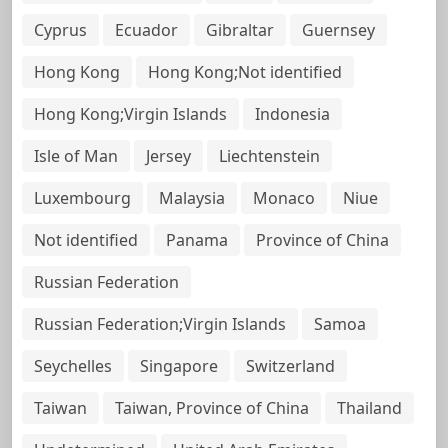
Cyprus
Ecuador
Gibraltar
Guernsey
Hong Kong
Hong Kong;Not identified
Hong Kong;Virgin Islands
Indonesia
Isle of Man
Jersey
Liechtenstein
Luxembourg
Malaysia
Monaco
Niue
Not identified
Panama
Province of China
Russian Federation
Russian Federation;Virgin Islands
Samoa
Seychelles
Singapore
Switzerland
Taiwan
Taiwan, Province of China
Thailand