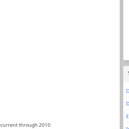
D
D
E
 current through 2010
I