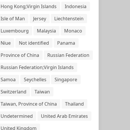
Hong Kong;Virgin Islands
Indonesia
Isle of Man
Jersey
Liechtenstein
Luxembourg
Malaysia
Monaco
Niue
Not identified
Panama
Province of China
Russian Federation
Russian Federation;Virgin Islands
Samoa
Seychelles
Singapore
Switzerland
Taiwan
Taiwan, Province of China
Thailand
Undetermined
United Arab Emirates
United Kingdom