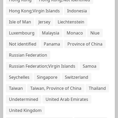
Hong Kong;Virgin Islands
Indonesia
Isle of Man
Jersey
Liechtenstein
Luxembourg
Malaysia
Monaco
Niue
Not identified
Panama
Province of China
Russian Federation
Russian Federation;Virgin Islands
Samoa
Seychelles
Singapore
Switzerland
Taiwan
Taiwan, Province of China
Thailand
Undetermined
United Arab Emirates
United Kingdom