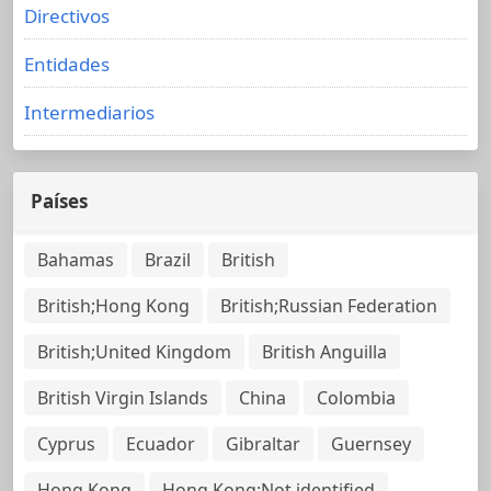
Directivos
Entidades
Intermediarios
Países
Bahamas
Brazil
British
British;Hong Kong
British;Russian Federation
British;United Kingdom
British Anguilla
British Virgin Islands
China
Colombia
Cyprus
Ecuador
Gibraltar
Guernsey
Hong Kong
Hong Kong;Not identified