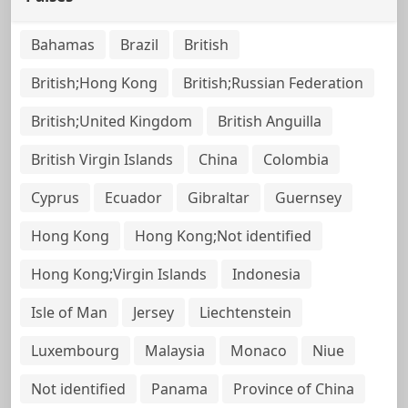
Bahamas
Brazil
British
British;Hong Kong
British;Russian Federation
British;United Kingdom
British Anguilla
British Virgin Islands
China
Colombia
Cyprus
Ecuador
Gibraltar
Guernsey
Hong Kong
Hong Kong;Not identified
Hong Kong;Virgin Islands
Indonesia
Isle of Man
Jersey
Liechtenstein
Luxembourg
Malaysia
Monaco
Niue
Not identified
Panama
Province of China