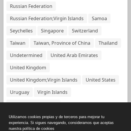
Russian Federation
Russian Federation;Virgin Islands
Samoa
Seychelles
Singapore
Switzerland
Taiwan
Taiwan, Province of China
Thailand
Undetermined
United Arab Emirates
United Kingdom
United Kingdom;Virgin Islands
United States
Uruguay
Virgin Islands
Virgin Islands, British
Utilizamos cookies propias y de terceros para mejorar tu
experiencia. Si sigues navegando, consideramos que aceptas
nuestra política de cookies